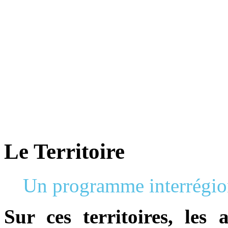
qu’un Parc
Naturel Régional ?
Un territoire rural reconnu au
niveau national pour sa forte
valeur patrimoniale et paysagère
s’organise autour d’un projet
concerté de développement
durable, fondé sur la protection et
la valorisation de son patrimoine
naturel et culturel.
Le Territoire
Un programme interrégi
Sur ces territoires, les 