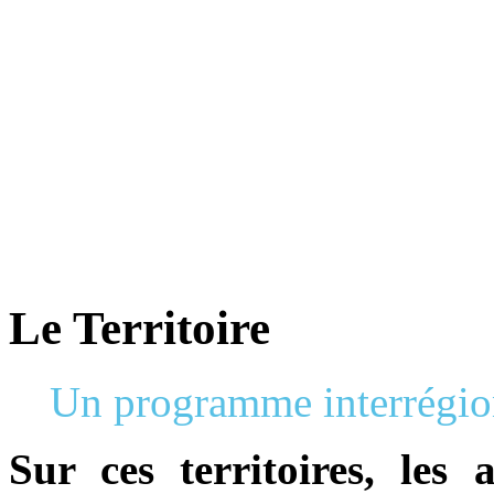
qu’un Parc
Naturel Régional ?
Un territoire rural reconnu au
niveau national pour sa forte
valeur patrimoniale et paysagère
s’organise autour d’un projet
concerté de développement
durable, fondé sur la protection et
la valorisation de son patrimoine
naturel et culturel.
Le Territoire
Un programme interrégi
Sur ces territoires, les 