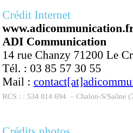
Crédit Internet
www.adicommunication.f
ADI Communication
14 rue Chanzy 71200 Le Cr
Tél. : 03 85 57 30 55
Mail :
contact[at]adicommun
RCS : : 534 814 694 – Chalon-S/Saône (
Crédits photos