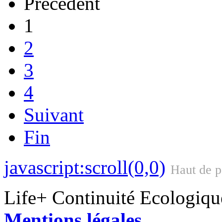
Précédent
1
2
3
4
Suivant
Fin
javascript:scroll(0,0)
Haut de 
Life+ Continuité Ecologiq
Mentions légales