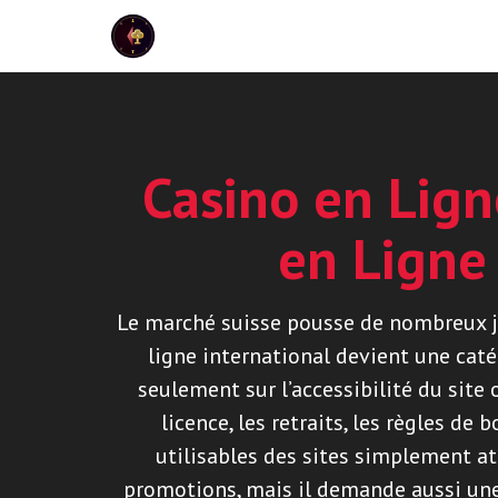
Casino en Lign
en Ligne 
Le marché suisse pousse de nombreux jo
ligne international devient une caté
seulement sur l’accessibilité du sit
licence, les retraits, les règles de
utilisables des sites simplement at
promotions, mais il demande aussi une v