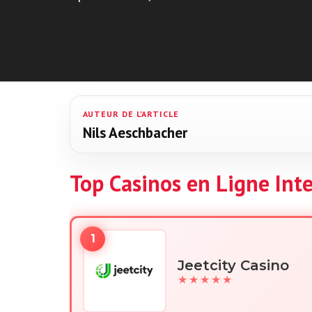
AUTEUR DE L'ARTICLE
Nils Aeschbacher
Top Casinos en Ligne Int