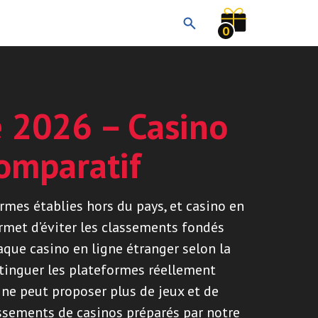
Toggle
0
search
e 2026 – Casino
comparatif
mes établies hors du pays, et casino en
ermet d’éviter les classements fondés
que casino en ligne étranger selon la
distinguer les plateformes réellement
gne peut proposer plus de jeux et de
lassements de casinos préparés par notre